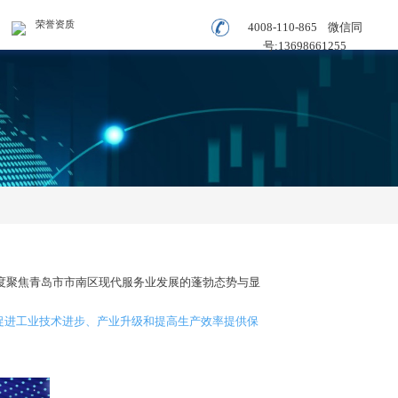
荣誉资质
4008-110-865
微信同
号:
13698661255
度聚焦青岛市市南区现代服务业发展的蓬勃态势与显
进工业技术进步、产业升级和提高生产效率提供保