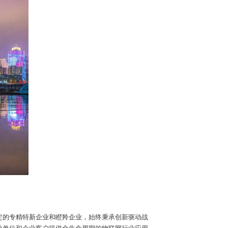
定的专精特新企业
和
瞪羚企业
，始终秉承创新驱动战