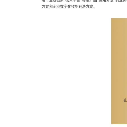
略，通过创新“
技术平台+标准产品+应用开发
”的业
方案和企业数字化转型解决方案。