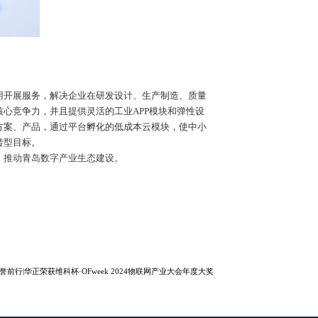
用开展服务
，解决企业在研发设计、生产制造、质量
核心竞争力
，并且提供灵活的工业APP模块和弹性设
方案、产品，通过平台孵化的低成本云模块，使中小
转型目标。
，推动青岛数字产业生态建设。
誉前行|华正荣获维科杯·OFweek 2024物联网产业大会年度大奖